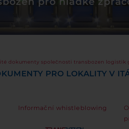
sbozen pro hladké zprac
ité dokumenty společnosti transbozen logisti
KUMENTY PRO LOKALITY V ITÁ
Informační whistleblowing
O
p