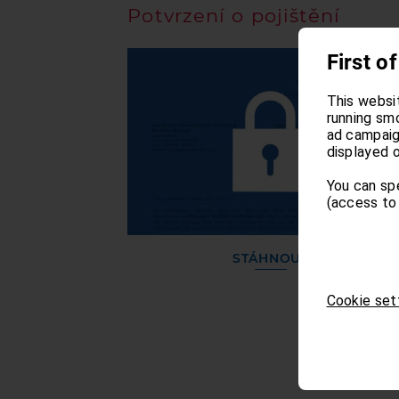
Potvrzení o pojištění
First of
This websi
running sm
ad campaign
displayed o
You can sp
(access to 
STÁHNOUT
Cookie set