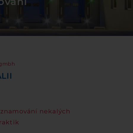
ování
k gmbh
LII
znamování nekalých
raktik