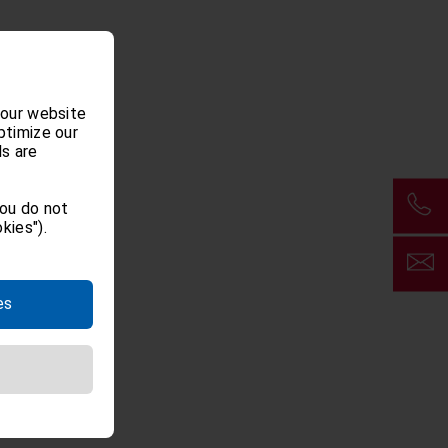
 our website
ptimize our
ls are
you do not
kies").
es