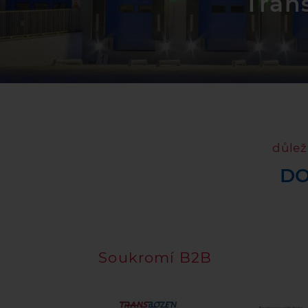
Tran
důlež
DO
Soukromí B2B