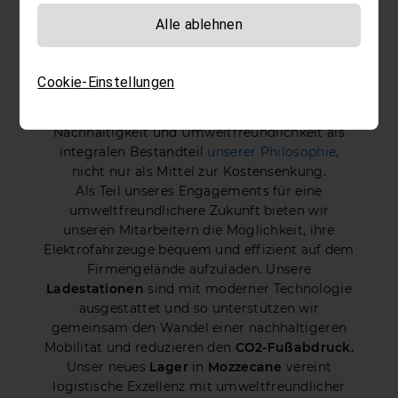
Unsere Lagerhäuser bieten mehr als nur
Alle ablehnen
Stauraum für Ihre Güter – sie stehen für
Qualität und Zuverlässigkeit. Effizienz ist für
uns entscheidend, unterstützt durch optimale
Cookie-Einstellungen
klimatische Bedingungen wie
Temperatur
und
Luftfeuchtigkeit
. Darüber hinaus setzen wir auf
Nachhaltigkeit und Umweltfreundlichkeit als
integralen Bestandteil
unserer Philosophie
,
nicht nur als Mittel zur Kostensenkung.
Als Teil unseres Engagements für eine
umweltfreundlichere Zukunft bieten wir
unseren Mitarbeitern die Möglichkeit, ihre
Elektrofahrzeuge bequem und effizient auf dem
Firmengelände aufzuladen. Unsere
Ladestationen
sind mit moderner Technologie
ausgestattet und so unterstützen wir
gemeinsam den Wandel einer nachhaltigeren
Mobilität und reduzieren den
CO2-Fußabdruck.
Unser neues
Lager
in
Mozzecane
vereint
logistische Exzellenz mit umweltfreundlicher