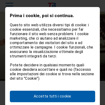
Prima i cookie, poi si continua.
Questo sito web utilizza diversi tipi di cookie: i
cookie essenziali, che necessitiamo per far
funzionare il sito web senza problemi. I cookie
marketing, che ci aiutano ad analizzare il
comportamento dei visitatori del sito e ad
ottimizzare le campagne. I cookie funzionali, che
Transbozen: una storia
assicurano la visualizzazione ottimale degli
strumenti integrati da terzi.
di successi dal 1979
Potete decidere in qualsiasi momento quali
cookie desidera accettare e quali no (l'accesso
alle impostazioni dei cookie si trova nella sezione
del sito "Cookie").
lo sguardo al passato determina la strada
Accetta tutti i cookie
da seguire
LA STORIA È IL FUTURO: I